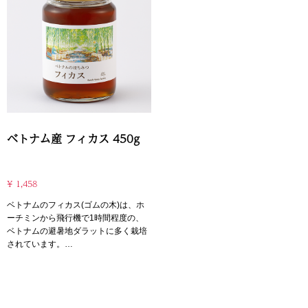
豊富で体に良い」「抗酸化作用が高
豊富で体に良い」「抗酸化作用が高
い」とされ、高い人気を誇っていま
い」とされ、高い人気を誇っていま
す。
す。
樹液が昆虫の体内を通過する際に虫の
樹液が昆虫の体内を通過する際に虫の
酵素と合わさるため、ミネラルを豊富
酵素と合わさるため、ミネラルを豊富
に含有しているといわれています。輸
に含有しているといわれています。輸
入の際に、農薬や抗生物質に関する検
入の際に、農薬や抗生物質に関する検
査しておりますのでご安心ください。
査しておりますのでご安心ください。
※ラベルデザインリニューアル中で、
※ラベルデザインリニューアル中で、
変更になる可能性があります。
変更になる可能性があります。
ベトナム産 フィカス 450g
¥ 1,458
ベトナムのフィカス(ゴムの木)は、ホ
ーチミンから飛行機で1時間程度の、
ベトナムの避暑地ダラットに多く栽培
されています。
この蜜は、フィカスの葉や軸の部分か
ら採れる甘露蜜で、シェアシマの記事
にもあったように、甘露蜜は「栄養が
豊富で体に良い」「抗酸化作用が高